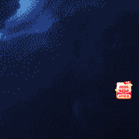
户，请及时关注变更。
可视化评估与运维。