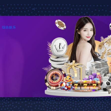
App
关于我们
体育焦点
隐私政策
服务应用（以下简称“本应用”）。我们重视每位用户的个人隐私保
务前，请认真阅读本政策。使用即代表您已理解并接受全部条款内容