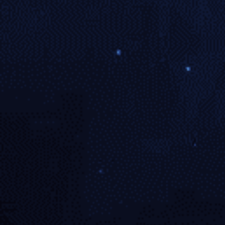
数据安全 全方位防护
在买球登录平台，数据防护不仅是底层机制，更
从用户访问到操作全流程建立安全通道，有效防
多重加密策略，防止数据泄露
AI 风控引擎，监测账户异常行为
买球手机登录入口-买球(中国)支持跨设备安