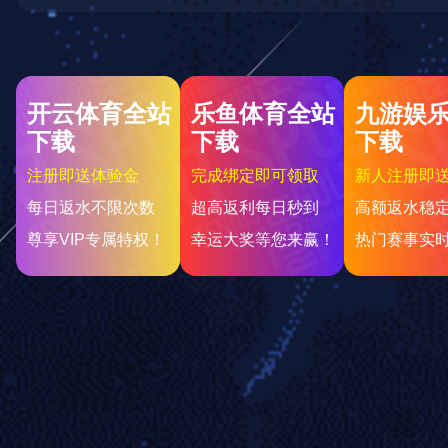
收集的信息将用于以下合法合
向您提供实时赛事数据、赛
优化买球手机登录入口-买球
处理用户反馈与技术问题
在获得授权的前提下发送个
5. 第三方共享与委
本应用不会主动将您的个人信
为实现基础功能，与合规的
在法律法规要求下配合监管
因平台整体变更（如并购、
6. 信息存储与保护