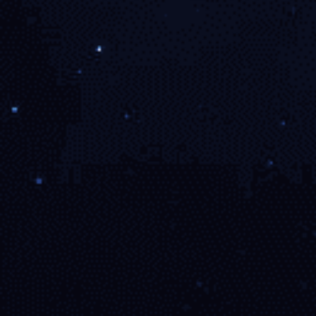
认识 买球登录
买球登录官方网站【KY1.AC】官网认证:手机版、ap
版、平台、网址、地址、注册、娱乐，买球登录(中国)
道，同时我们提供全天候7x24小时在线服务，第一时
障，欢迎体验！
张掖市甘州区丹霞大道832号
support@stpeter922.com