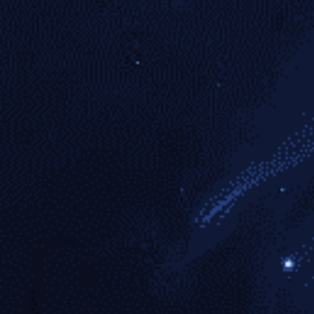
所有信息将安全地存储在中国
数据泄露与滥用。
7. 用户的权利
您有权对所提交的信息进行以
查看、更改或删除已提交的
随时注销您的账号
撤回某些授权权限，如关闭
相关操作可在“设置”页面中完
8. 未成年人保护
本平台主要面向成年用户，未
相关数据。